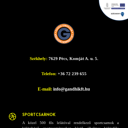
Székhely:
7629 Pécs, Komját A. u. 5.
Telefon:
+36 72 239 655
E-mail:
info@gandhikft.hu
SPORTCSARNOK

A közel 500 fős lelátóval rendelkező sportcsarnok a