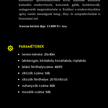
különböző sporteseményeken kívül alkalmas különféle
kulturális rendezvények, koncertek, gálák, konferenciák,
szalagavatók megrendezésére is. Ezekhez a rendezvényekhez
igény esetén társaságunk hang-, fény- és színpadtechnikát is
biztosítani tud.
A terem bérleti díja: 13.000 Ft / óra
PARAMÉTEREK

terem mérete: 20x40m
labdarúgás, kézilabda, kosárlabda, röplabda
lelátó férőhelyszáma: 400fő
öltözők száma: 5db
öltözők férőhelye: 20 fő/öltöző
zuhanyzók száma: 8db
mosdók száma: 9db