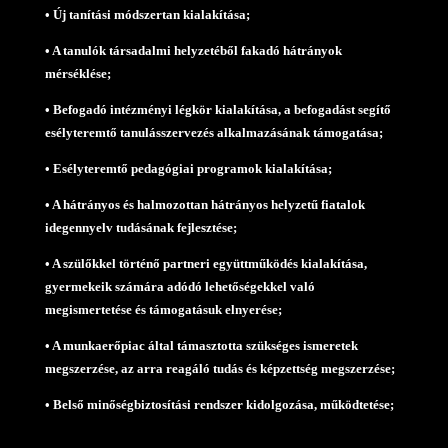
• Új tanítási módszertan kialakítása;
• A tanulók társadalmi helyzetéből fakadó hátrányok
mérséklése;
• Befogadó intézményi légkör kialakítása, a befogadást segítő
esélyteremtő tanulásszervezés alkalmazásának támogatása;
• Esélyteremtő pedagógiai programok kialakítása;
• A hátrányos és halmozottan hátrányos helyzetű fiatalok
idegennyelv tudásának fejlesztése;
• A szülőkkel történő partneri együttműködés kialakítása,
gyermekeik számára adódó lehetőségekkel való
megismertetése és támogatásuk elnyerése;
• A munkaerőpiac által támasztotta szükséges ismeretek
megszerzése, az arra reagáló tudás és képzettség megszerzése;
• Belső minőségbiztosítási rendszer kidolgozása, működtetése;