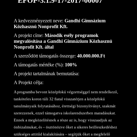
EFOP-3.1.9-17-2017-00007
A kedvezményezett neve:
Gandhi Gimnázium
Közhasznú Nonprofit Kft.
A projekt címe:
Második esély programok
megvalósítása a Gandhi Gimnázium Közhasznú
Nonprofit Kft. által
A szerződött támogatás összege:
40.000.000.Ft
A támogatás mértéke (%):
100%
A projekt tartalmának bemutatása:
A Projekt célja:
A programba bevont középfokú végzettséggel nem rendelkező,
tanköteles koron túli 32 fiatal visszatérjen a középfokú
tanulmányaik folytatásához, érettségi bizonyítványt, szakmát
szerezzenek, ezzel támogatva iskolarendszerben maradásukat.
Ennek a megközelítésnek a része az is, hogy visszaadjuk az
önbizalmukat, és – ösztönözve őket a sikeres beilleszkedéshez
szükséges attitűd kialakítására – segítjük őket a megfelelő