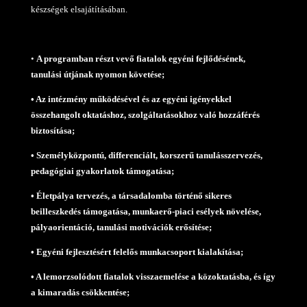
készségek elsajátításában.
•
A programban részt vevő fiatalok egyéni fejlődésének,
tanulási útjának nyomon követése;
• Az intézmény működésével és az egyéni igényekkel
összehangolt oktatáshoz, szolgáltatásokhoz való hozzáférés
biztosítása;
• Személyközpontú, differenciált, korszerű tanulásszervezés,
pedagógiai gyakorlatok támogatása;
• Életpálya tervezés, a társadalomba történő sikeres
beilleszkedés támogatása, munkaerő-piaci esélyek növelése,
pályaorientáció, tanulási motivációk erősítése;
• Egyéni fejlesztésért felelős munkacsoport kialakítása;
• A lemorzsolódott fiatalok visszaemelése a közoktatásba, és így
a kimaradás csökkentése;