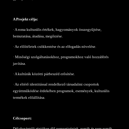
A Projekt célja:
· A roma kulturális értékek, hagyományok összegyűjtése,
bemutatása, átadása, megőrzése.
· Az előítéletek csökkentése és az elfogadás növelése.
· Minőségi szolgáltatásokhoz, programokhoz való hozzáférés
javítása.
· A kultúrák közötti párbeszéd erősítése.
· Az eltérő identitással rendelkező társadalmi csoportok
együttműködése érdekében programok, események, kulturális
termékek előállítása.
Célcsoport:
Dél-dunántúli régióban élő nemzetiségiek, romák és nem romák,