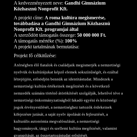
A kedvezményezett neve:
Gandhi Gimnázium
Közhasznú Nonprofit Kft.
A projekt címe:
A roma kultúra megismerése,
továbbadása a Gandhi Gimnázium Közhasznú
Nonprofit Kft. programjai által
A szerződött támogatás összege:
50 000 000 Ft.
A támogatás mértéke (%):
100%
A projekt tartalmának bemutatása:
Projekt fő célkitűzése:
A térségben élő fiatalok és családjaik megismerjék a nemzetiségi
nyelvük és kultúrájukat képző elemek sokszínűségét, és ezáltal
létrejöjjön, erősödjön bennük az identitástudat. Mindezek a
nemzetiségi kultúra értékeinek megőrzését és a következő
nemzedék számára történő átörökítését szolgálják, lehetővé téve a
nemzetiségi önkormányzatiságból fakadó egyéni és közösségi
jogok érvényesülését, a nemzetiséghez tartozók érdekeinek
kifejezésre jutását, a saját nyelv ápolását és fejlesztését, a
kulturális autonómia megvalósulását, a nemzetiségi
hagyományok, tárgyi és szellemi kultúra megőrzését, valamint
gyarapítását, az összetartozástudat erősítését.