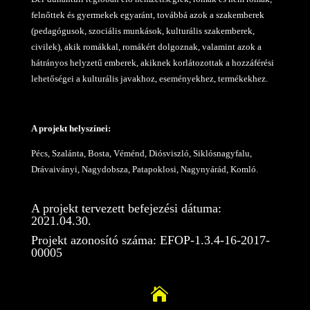
felnőttek és gyermekek egyaránt, továbbá azok a szakemberek
(pedagógusok, szociális munkások, kulturális szakemberek,
civilek), akik romákkal, romákért dolgoznak, valamint azok a
hátrányos helyzetű emberek, akiknek korlátozottak a hozzáférési
lehetőségei a kulturális javakhoz, eseményekhez, termékekhez.
A projekt helyszínei:
Pécs, Szalánta, Bosta, Véménd, Diósviszló, Siklósnagyfalu,
Drávaiványi, Nagydobsza, Patapoklosi, Nagynyárád, Komló.
A projekt tervezett befejezési dátuma:
2021.04.30.
Projekt azonosító száma: EFOP-1.3.4-16-2017-
00005
