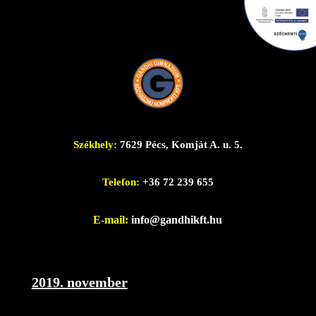
Székhely:
7629 Pécs, Komját A. u. 5.
Telefon:
+36 72 239 655
E-mail:
info@gandhikft.hu
2019. november