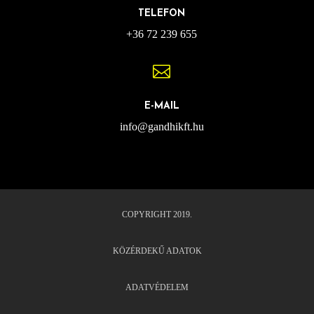
TELEFON
+36 72 239 655

E-MAIL
info@gandhikft.hu
COPYRIGHT 2019.
KÖZÉRDEKŰ ADATOK
ADATVÉDELEM