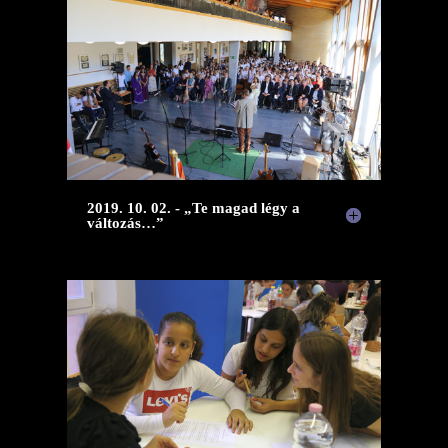
2019. 10. 02. - „Te magad légy a
változás…”