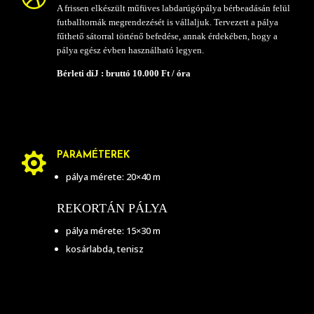
A frissen elkészült műfüves labdarúgópálya bérbeadásán felül
futballtornák megrendezését is vállaljuk. Tervezett a pálya
fűthető sátorral történő befedése, annak érdekében, hogy a
pálya egész évben használható legyen.
Bérleti díJ : bruttó 10.000 Ft / óra
PARAMÉTEREK

pálya mérete: 20×40 m
REKORTÁN PÁLYA
pálya mérete: 15×30 m
kosárlabda, tenisz