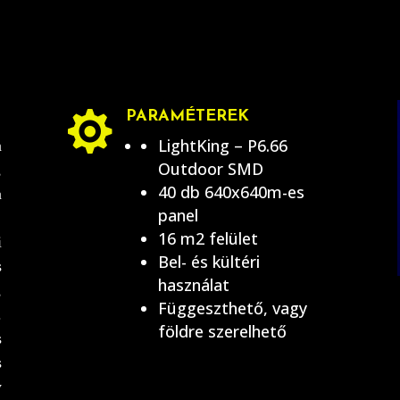
PARAMÉTEREK

LightKing – P6.66
a
Outdoor SMD
,
40 db 640x640m-es
a
panel
16 m2 felület
i
Bel- és kültéri
s
használat
,
Függeszthető, vagy
.
földre szerelhető
s
s
y