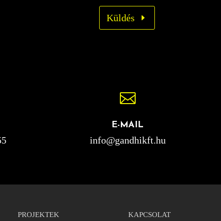
Küldés

E-MAIL
55
info@gandhikft.hu
PROJEKTEK
KAPCSOLAT