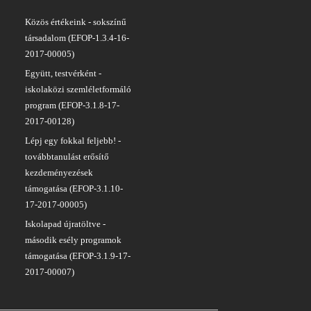
Közös értékeink - sokszínű
társadalom (EFOP-1.3.4-16-
2017-00005)
Együtt, testvérként -
iskolaközi szemléletformáló
program (EFOP-3.1.8-17-
2017-00128)
Lépj egy fokkal feljebb! -
továbbtanulást erősítő
kezdeményezések
támogatása (EFOP-3.1.10-
17-2017-00005)
Iskolapad újratöltve -
második esély programok
támogatása (EFOP-3.1.9-17-
2017-00007)