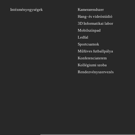
Intézményegységek
Kamerarendszer
Hang- és videóstúdió
3D Informatikai labor
Mobilszínpad
Ledfal
Sportcsarnok
Műfüves futballpálya
Konferenciaterem
Kollégiumi szoba
Rendezvényszervezés