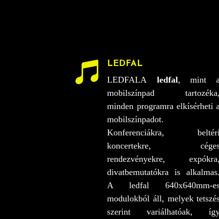
LEDFAL

LEDFALA
ledfal
, mint 
mobilszínpad tartozéka
minden programra elkísérheti 
mobilszínpadot.
Konferenciákra, beltér
koncertekre, cége
rendezvényekre, expókra
divatbemutatókra is alkalmas
A ledfal 640x640mm-e
modulokból áll, melyek tetszé
szerint variálhatóak, íg