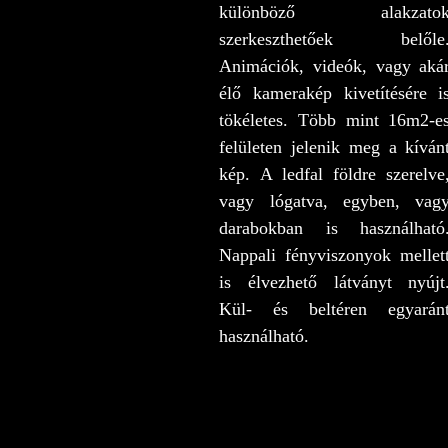
különböző alakzato
szerkeszthetőek belőle
Animációk, videók, vagy aká
élő kamerakép kivetítésére i
tökéletes. Több mint 16m2-e
felületen jelenik meg a kíván
kép. A ledfal földre szerelve
vagy lógatva, egyben, vag
darabokban is használható
Nappali fényviszonyok mellet
is élvezhető látványt nyújt
Kül- és beltéren egyarán
használható.