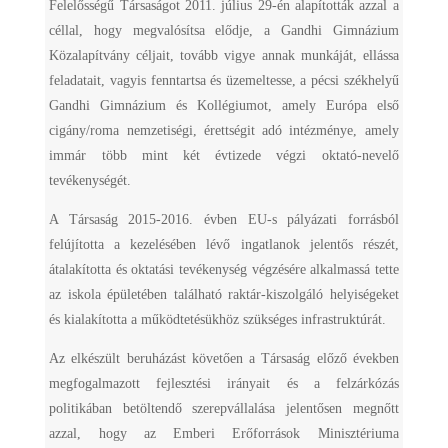
Felelősségű Társaságot 2011. július 29-én alapították azzal a
céllal, hogy megvalósítsa elődje, a Gandhi Gimnázium
Közalapítvány céljait, tovább vigye annak munkáját, ellássa
feladatait, vagyis fenntartsa és üzemeltesse, a pécsi székhelyű
Gandhi Gimnázium és Kollégiumot, amely Európa első
cigány/roma nemzetiségi, érettségit adó intézménye, amely
immár több mint két évtizede végzi oktató-nevelő
tevékenységét.
A Társaság 2015-2016. évben EU-s pályázati forrásból
felújította a kezelésében lévő ingatlanok jelentős részét,
átalakította és oktatási tevékenység végzésére alkalmassá tette
az iskola épületében található raktár-kiszolgáló helyiségeket
és kialakította a működtetésükhöz szükséges infrastruktúrát.
Az elkészült beruházást követően a Társaság előző években
megfogalmazott fejlesztési irányait és a felzárkózás
politikában betöltendő szerepvállalása jelentősen megnőtt
azzal, hogy az Emberi Erőforrások Minisztériuma