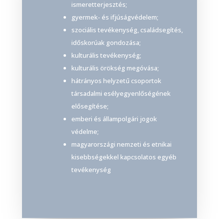
ismeretterjesztés;
gyermek- és ifjúságvédelem;
szociális tevékenység, családsegítés,
időskorúak gondozása;
kulturális tevékenység;
kulturális örökség megóvása;
hátrányos helyzetű csoportok
társadalmi esélyegyenlőségének
elősegítése;
emberi és állampolgári jogok
védelme;
magyarországi nemzeti és etnikai
kisebbségekkel kapcsolatos egyéb
tevékenység