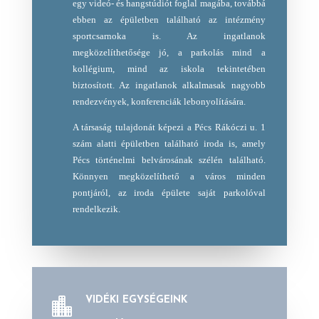
egy videó- és hangstúdiót foglal magába, továbbá
ebben az épületben található az intézmény
sportcsarnoka is. Az ingatlanok
megközelíthetősége jó, a parkolás mind a
kollégium, mind az iskola tekintetében
biztosított. Az ingatlanok alkalmasak nagyobb
rendezvények, konferenciák lebonyolítására.
A társaság tulajdonát képezi a Pécs Rákóczi u. 1
szám alatti épületben található iroda is, amely
Pécs történelmi belvárosának szélén található.
Könnyen megközelíthető a város minden
pontjáról, az iroda épülete saját parkolóval
rendelkezik.
VIDÉKI EGYSÉGEINK
