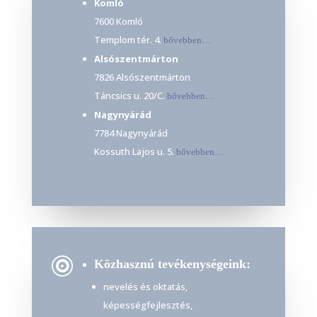
Komló
7600 Komló
Templom tér. 4.
bővebben…
Alsószentmárton
7826 Alsószentmárton
Táncsics u. 20/C.
bővebben…
Nagynyárád
7784 Nagynyárád
Kossuth Lajos u. 5.
bővebben…

Közhasznú tevékenységeink:
nevelés és oktatás,
képességfejlesztés,