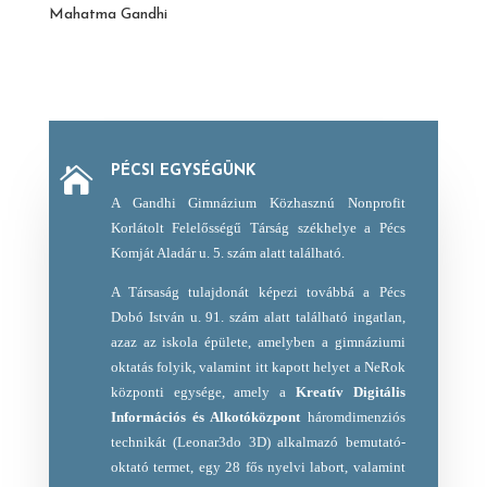
Mahatma Gandhi
PÉCSI EGYSÉGÜNK

A Gandhi Gimnázium Közhasznú Nonprofit
Korlátolt Felelősségű Társág székhelye a Pécs
Komját Aladár u. 5. szám alatt található.
A Társaság tulajdonát képezi továbbá a Pécs
Dobó István u. 91. szám alatt található ingatlan,
azaz az iskola épülete, amelyben a gimnáziumi
oktatás folyik, valamint itt kapott helyet a NeRok
központi egysége, amely a
Kreatív Digitális
Információs és Alkotóközpont
háromdimenziós
technikát (Leonar3do 3D) alkalmazó bemutató-
oktató termet, egy 28 fős nyelvi labort, valamint