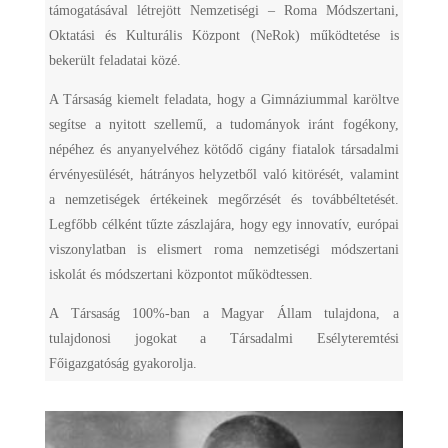
támogatásával létrejött Nemzetiségi – Roma Módszertani,
Oktatási és Kulturális Központ (NeRok) működtetése is
bekerült feladatai közé.
A Társaság kiemelt feladata, hogy a Gimnáziummal karöltve
segítse a nyitott szellemű, a tudományok iránt fogékony,
népéhez és anyanyelvéhez kötődő cigány fiatalok társadalmi
érvényesülését, hátrányos helyzetből való kitörését, valamint
a nemzetiségek értékeinek megőrzését és továbbéltetését.
Legfőbb célként tűzte zászlajára, hogy egy innovatív, európai
viszonylatban is elismert roma nemzetiségi módszertani
iskolát és módszertani központot működtessen.
A Társaság 100%-ban a Magyar Állam tulajdona, a
tulajdonosi jogokat a Társadalmi Esélyteremtési
Főigazgatóság gyakorolja.