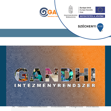
A Gandhi Gimnázium Közhasznú Nonprofit Korlátolt